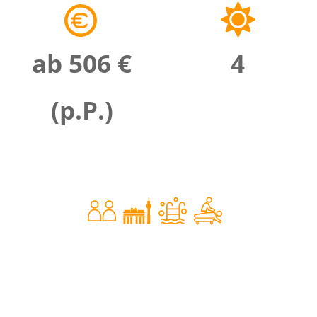
ab 506 €
4
(p.P.)