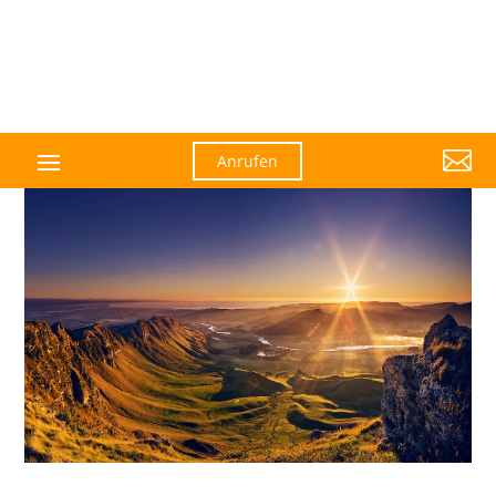

Anrufen