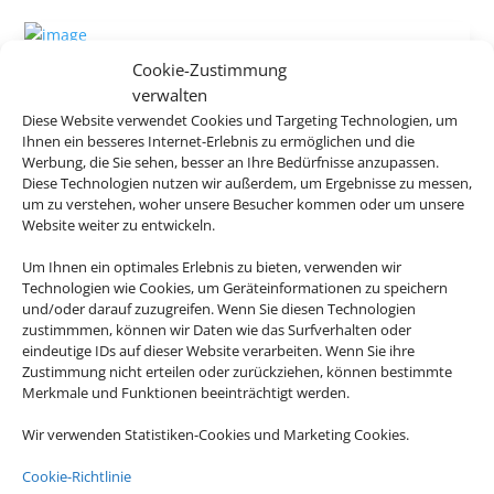
Scenic Hotel Bay of Islands
Cookie-Zustimmung
verwalten
Paihia, Nordinsel
Diese Website verwendet Cookies und Targeting Technologien, um
Ihnen ein besseres Internet-Erlebnis zu ermöglichen und die
Werbung, die Sie sehen, besser an Ihre Bedürfnisse anzupassen.
Diese Technologien nutzen wir außerdem, um Ergebnisse zu messen,
um zu verstehen, woher unsere Besucher kommen oder um unsere
Website weiter zu entwickeln.
305 €
ab
Um Ihnen ein optimales Erlebnis zu bieten, verwenden wir
Technologien wie Cookies, um Geräteinformationen zu speichern
und/oder darauf zuzugreifen. Wenn Sie diesen Technologien
zustimmmen, können wir Daten wie das Surfverhalten oder
eindeutige IDs auf dieser Website verarbeiten. Wenn Sie ihre
Sudima Lake Rotorua
Zustimmung nicht erteilen oder zurückziehen, können bestimmte
Merkmale und Funktionen beeinträchtigt werden.
Rotorua, Nordinsel
Wir verwenden Statistiken-Cookies und Marketing Cookies.
Cookie-Richtlinie